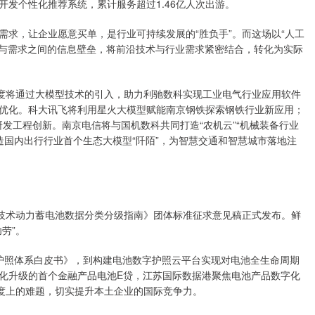
个性化推荐系统，累计服务超过1.46亿人次出游。
，让企业愿意买单，是行业可持续发展的“胜负手”。而这场以“人工
给与需求之间的信息壁垒，将前沿技术与行业需求紧密结合，转化为实际
度将通过大模型技术的引入，助力利驰数科实现工业电气行业应用软件
优化。科大讯飞将利用星火大模型赋能南京钢铁探索钢铁行业新应用；
研发工程创新。南京电信将与国机数科共同打造“农机云”“机械装备行业
造国内出行行业首个生态大模型“阡陌”，为智慧交通和智慧城市落地注
技术动力蓄电池数据分类分级指南》团体标准征求意见稿正式发布。鲜
劳”。
照体系白皮书》，到构建电池数字护照云平台实现对电池全生命周期
化升级的首个金融产品电池E贷，江苏国际数据港聚焦电池产品数字化
制度上的难题，切实提升本土企业的国际竞争力。