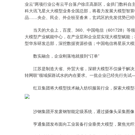
业云”两项行业公有云平台落户徐庄高新区，金拱门数科自主
科大讯飞星火大模型业务全国总部，将着力发展大模型智算中心
品……央企、民企、外企纷至沓来，玄武区的先发优势已经转
当天的大会上，百度、360、中国电信（601728）等领
大模型产业赋能中心，在产业层和企业层实现大模型赋能；3
型华东研发总部，深挖数据资源价值；中国电信将星辰大模
数实融合，企业刚落地就接到“订单”
江苏是制造大省、外贸大省，深耕大模型不仅缘于解决产业
转网联”领域探路试水的内在要求。一批企业已经先行先试
红豆集团将大模型技术融入纺织服装行业，探索大模型在
沙钢集团开发废钢智能定级系统，通过摄像头采集图像，
亨通集团发布面向工业装备行业垂类大模型，聚焦光纤通