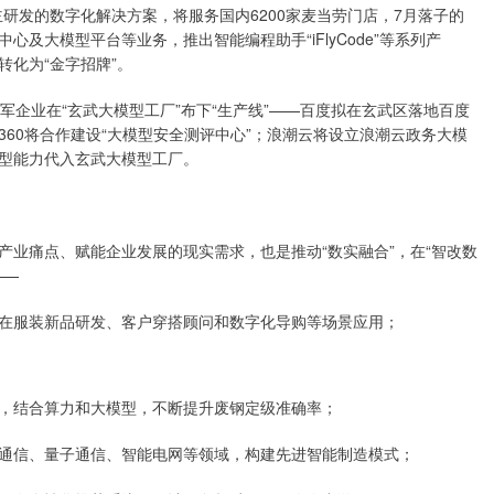
研发的数字化解决方案，将服务国内6200家麦当劳门店，7月落子的
及大模型平台等业务，推出智能编程助手“iFlyCode”等系列产
化为“金字招牌”。
军企业在“玄武大模型工厂”布下“生产线”——百度拟在玄武区落地百度
60将合作建设“大模型安全测评中心”；浪潮云将设立浪潮云政务大模
型能力代入玄武大模型工厂。
痛点、赋能企业发展的现实需求，也是推动“数实融合”，在“智改数
——
服装新品研发、客户穿搭顾问和数字化导购等场景应用；
结合算力和大模型，不断提升废钢定级准确率；
信、量子通信、智能电网等领域，构建先进智能制造模式；