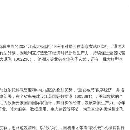
联主办的2024江苏大模型行业应用对接会在南京玄武区举行，通过大
转型升级，因地制宜打造数字经济时代新质生产力，持续促进全省民营
讯飞（002230）、浪潮云等龙头企业落子玄武，还有一批大模型企
就依托科教资源和中心城区的叠加优势，“重仓布局”数字经济，并培
部署，在全省率先建设江苏国际数据港（603881），围绕数据的合
助力数据要素国内国际双循环，赋能实体经济，发展新质生产力。今年
研发、算力服务、数据应用、生态建设等环节，为垂直业务领域带来飞
，思路愈发清晰。以“数”为引，国机集团带着“农机云”“机械装备行