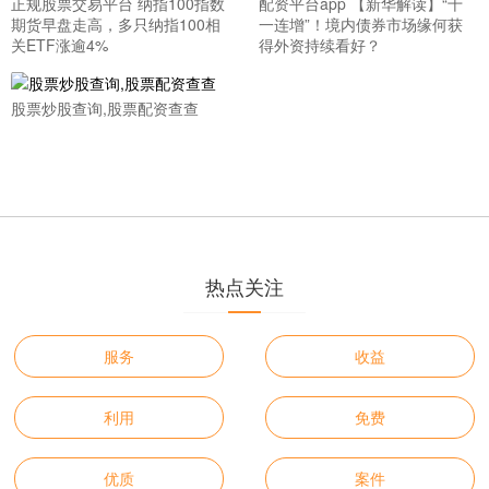
正规股票交易平台 纳指100指数
配资平台app 【新华解读】“十
期货早盘走高，多只纳指100相
一连增”！境内债券市场缘何获
关ETF涨逾4%
得外资持续看好？
股票炒股查询,股票配资查查
热点关注
服务
收益
利用
免费
优质
案件