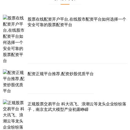
股票在线配资开户平台,在线股市配资平台如何选择一个
安全可靠的股票配资平台
配资正规平台推荐,配资炒股优质平台
正规股票交易平台 科大讯飞、浪潮云等龙头企业纷纷落
子，南京玄武大模型产业初露峥嵘