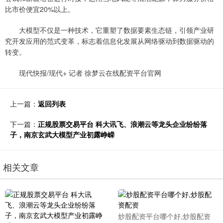
比市价便宜20%以上。
大模型不仅是一种技术，它重塑了数据要素生态链，引领产业研
究开发应用的范式变革，标志着信息化发展从网络驱动到数据驱动的
转变。
现代快报/现代+ 记者 徐梦云在线配资平台官网
上一篇：
返回列表
下一篇：
正规股票交易平台 科大讯飞、浪潮云等龙头企业纷纷落
子，南京玄武大模型产业初露峥嵘
相关文章
炒股配资平台哪个好,炒股配资