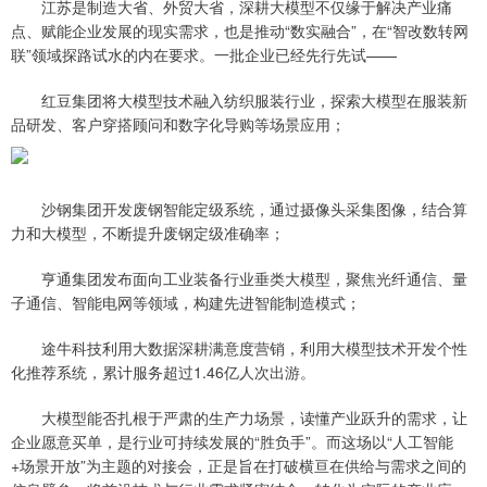
江苏是制造大省、外贸大省，深耕大模型不仅缘于解决产业痛
点、赋能企业发展的现实需求，也是推动“数实融合”，在“智改数转网
联”领域探路试水的内在要求。一批企业已经先行先试——
红豆集团将大模型技术融入纺织服装行业，探索大模型在服装新
品研发、客户穿搭顾问和数字化导购等场景应用；
沙钢集团开发废钢智能定级系统，通过摄像头采集图像，结合算
力和大模型，不断提升废钢定级准确率；
亨通集团发布面向工业装备行业垂类大模型，聚焦光纤通信、量
子通信、智能电网等领域，构建先进智能制造模式；
途牛科技利用大数据深耕满意度营销，利用大模型技术开发个性
化推荐系统，累计服务超过1.46亿人次出游。
大模型能否扎根于严肃的生产力场景，读懂产业跃升的需求，让
企业愿意买单，是行业可持续发展的“胜负手”。而这场以“人工智能
+场景开放”为主题的对接会，正是旨在打破横亘在供给与需求之间的