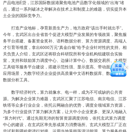
产品电池E贷，江苏国际数据港聚焦电池产品数字化领域的“出海”堵
点，通过一系列破冰之举解决在技术上和制度上的难题，切实提升本
土企业的国际竞争力。
打造产业地标，孕育新质生产力，地方政府“该出手时就出手”。
今年，玄武区出台全省首个促进大模型产业发展的专项政策，聚焦服
务平台搭建、备案资金奖补、语料数据分析、算力资源调度、高端人
才引育等维度，拿出6000万元“真金白银”给予企业针对性的支持。相
关负责人介绍，玄武区还将联合科研院所和专业机构组建联合实验
室，支持和鼓励算力调度中心、边缘计算中心、数据交易所、大模型
工具链等服务平台建设，搭建示范性强、显示度高、带动面广的典型
应用场景，为数字经济企业提供高质量中文语料数据库、数据治理和
数据分析工具。
数字经济时代，算力就像水、电一样，成为不可或缺的公共资
源。为解决企业算力难题，玄武区汇聚了江苏电信、南京电信、江苏
铁塔等众多行业企业，依托云网融合的优势，调度全领域算力资源，
为多个行业提供了算力解决方案，让大中小企业更多、更深入地融入
“算力时代”。通过先期充沛的智算资源调度供给，依托玄武算力调度
中心的建设，在玄武区率先形成算力消费场所。玄武大模型工厂正在
尝试和新疆哈密进行对接，运用当地风能等清洁能源，算力服务价格