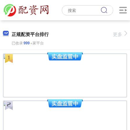
正规配资平台排行
更多
已收录
999
+家平台