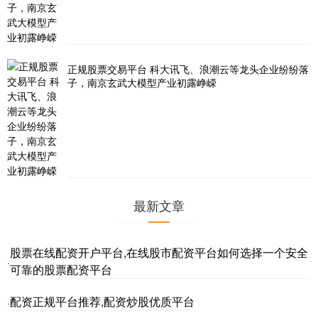
正规股票交易平台 科大讯飞、浪潮云等龙头企业纷纷落
子，南京玄武大模型产业初露峥嵘
最新文章
股票在线配资开户平台,在线股市配资平台如何选择一个安全
·
可靠的股票配资平台
配资正规平台推荐,配资炒股优质平台
·