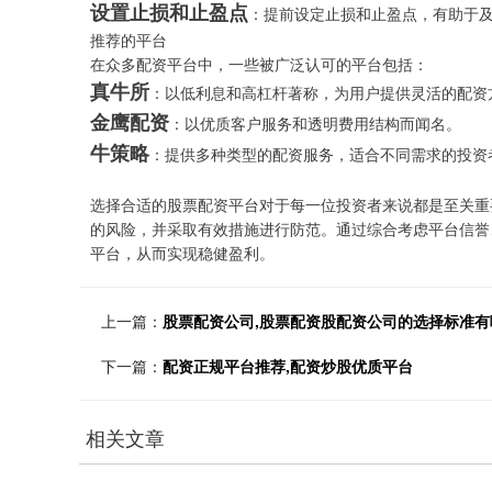
设置止损和止盈点
：提前设定止损和止盈点，有助于
推荐的平台
在众多配资平台中，一些被广泛认可的平台包括：
真牛所
：以低利息和高杠杆著称，为用户提供灵活的配资
金鹰配资
：以优质客户服务和透明费用结构而闻名。
牛策略
：提供多种类型的配资服务，适合不同需求的投资
选择合适的股票配资平台对于每一位投资者来说都是至关重
的风险，并采取有效措施进行防范。通过综合考虑平台信誉
平台，从而实现稳健盈利。
上一篇：
股票配资公司,股票配资股配资公司的选择标准有
下一篇：
配资正规平台推荐,配资炒股优质平台
相关文章