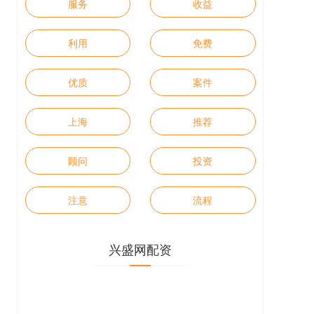
服务
收益
利用
免费
优质
案件
上海
推荐
顾问
投资
注意
流程
兴盛网配资