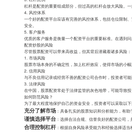
杠杆是配资的重要组成部分，但过高的杠杆会放大风险。一
4. 风控体系
一个好的配资平台应该有完善的风控体系，包括仓位限制、
安全。
5. 客户服务
优质的客户服务是衡量一个配资平台的重要标准。在遇到问
配资炒股的风险
尽管股票配资可以带来高收益，但其背后潜藏着诸多风险：
1. 市场风险
股票市场本身的不确定性，加上杠杆效应，使得市场的小幅
2. 信用风险
与不良信用记录或经营不善的配资公司合作时，投资者可能
3. 法律风险
在中国，股票配资常处于法律监管的灰色地带，可能导致投
如何防范风险？
为了最大程度地保护自己的资金安全，投资者可以采取以下
充分了解市场
：具备扎实的股票知识和分析能力，有助
谨慎选择平台
：选择合法合规、信誉良好的配资公司，
合理控制杠杆
：根据自身风险承受能力和经验选择适当